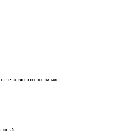
ь …
ться • страшно всполошиться …
коенный …