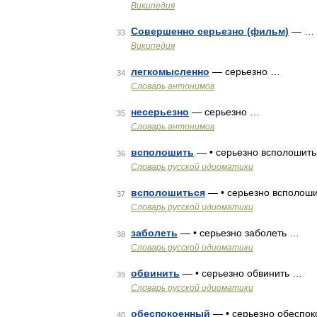
Википедия
Совершенно серьезно (фильм)
— …
33
Википедия
легкомысленно
— серьезно …
34
Словарь антонимов
несерьезно
— серьезно …
35
Словарь антонимов
всполошить
— • серьезно всполошит
36
Словарь русской идиоматики
всполошиться
— • серьезно всполоши
37
Словарь русской идиоматики
заболеть
— • серьезно заболеть …
38
Словарь русской идиоматики
обвинить
— • серьезно обвинить …
39
Словарь русской идиоматики
обеспокоенный
— • серьезно обеспо
40