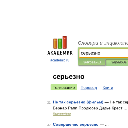
Словари и энциклоп
academic.ru
Толкования
Переводы
серьезно
Толкование
Перевод
Книги
Не так серьезно (фильм)
— Не так се
31
Бернар Рапп Продюсер Дидье Крест …
Википедия
Совершенно серьезно
— …
32