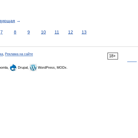
дующая
→
7
8
9
10
11
12
13
ка
,
Реклама на сайте
18+
omla,
Drupal,
WordPress, MODx.